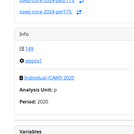
soep-core-2024-pe2/175
soep-core-2024-pe/175
Info
149
pppzv1
Individual (CAWI) 2020
Analysis Unit
:
p
Period
:
2020
Variables