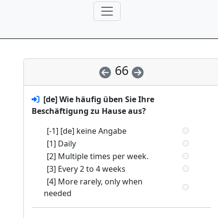
66
[de] Wie häufig üben Sie Ihre
Beschäftigung zu Hause aus?
[-1] [de] keine Angabe
[1] Daily
[2] Multiple times per week.
[3] Every 2 to 4 weeks
[4] More rarely, only when
needed