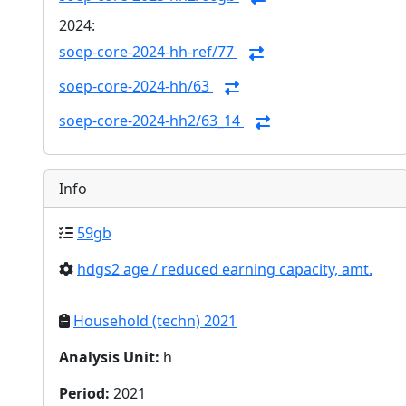
2024:
soep-core-2024-hh-ref/77
soep-core-2024-hh/63
soep-core-2024-hh2/63_14
Info
59gb
hdgs2 age / reduced earning capacity, amt.
Household (techn) 2021
Analysis Unit
:
h
Period
:
2021