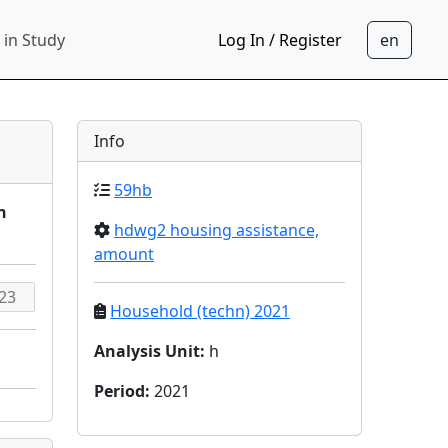
 in Study
Log In / Register
Info
59hb
n
hdwg2 housing assistance,
amount
Household (techn) 2021
Analysis Unit
:
h
Period
:
2021