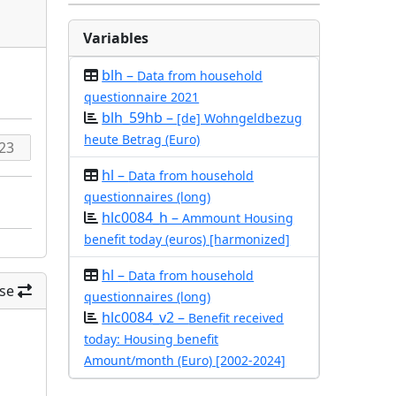
Variables
blh –
Data from household
questionnaire 2021
blh_59hb –
[de] Wohngeldbezug
heute Betrag (Euro)
hl –
Data from household
questionnaires (long)
hlc0084_h –
Ammount Housing
benefit today (euros) [harmonized]
hl –
Data from household
se
questionnaires (long)
hlc0084_v2 –
Benefit received
today: Housing benefit
Amount/month (Euro) [2002-2024]