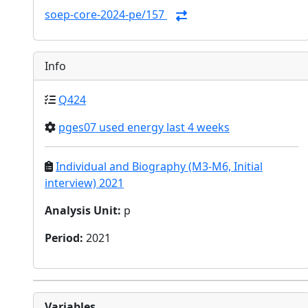
soep-core-2024-pe/157
Info
Q424
pges07 used energy last 4 weeks
Individual and Biography (M3-M6, Initial
interview) 2021
Analysis Unit
:
p
Period
:
2021
Variables