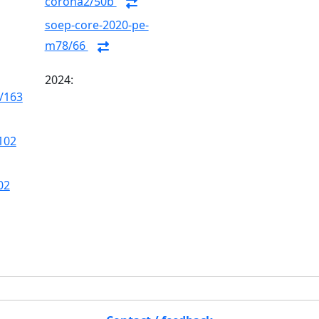
corona2/50b
soep-core-2020-pe-
m78/66
2024:
/163
102
02