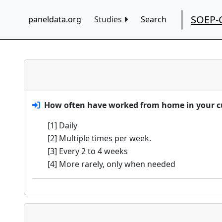
SOEP-
paneldata.org
Studies
Search
How often have worked from home in your cu
[1] Daily
[2] Multiple times per week.
[3] Every 2 to 4 weeks
[4] More rarely, only when needed