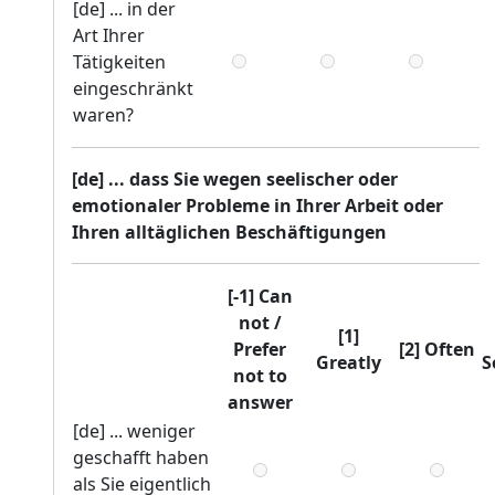
[de] ... in der
Art Ihrer
Tätigkeiten
eingeschränkt
waren?
[de] ... dass Sie wegen seelischer oder
emotionaler Probleme in Ihrer Arbeit oder
Ihren alltäglichen Beschäftigungen
[-1] Can
not /
[1]
Prefer
[2] Often
Greatly
S
not to
answer
[de] ... weniger
geschafft haben
als Sie eigentlich