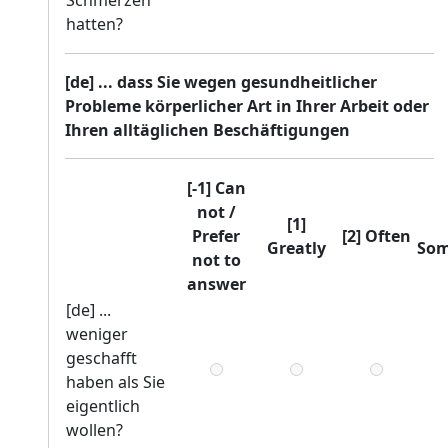
Schmerzen
hatten?
[de] ... dass Sie wegen gesundheitlicher
Probleme körperlicher Art in Ihrer Arbeit oder
Ihren alltäglichen Beschäftigungen
[-1] Can
not /
[1]
Prefer
[2] Often
Greatly
Som
not to
answer
[de] ...
weniger
geschafft
haben als Sie
eigentlich
wollen?