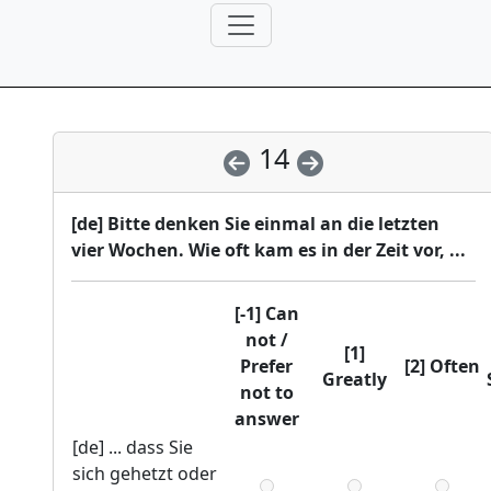
14
[de] Bitte denken Sie einmal an die letzten
vier Wochen. Wie oft kam es in der Zeit vor, ...
[-1] Can
not /
[1]
Prefer
[2] Often
Greatly
not to
answer
[de] ... dass Sie
sich gehetzt oder