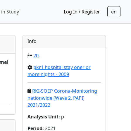
 in Study
Log In / Register
Info
20
nmal
pkr1 hospital stay oner or
more nights - 2009
RKI-SOEP Corona-Monitoring
nationwide (Wave 2, PAPI)
2021/2022
Analysis Unit
:
p
Period
:
2021