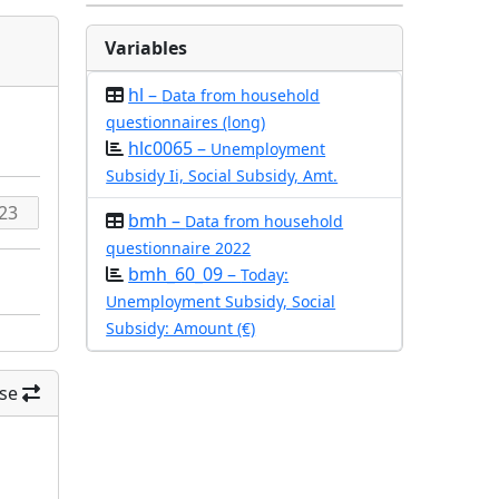
Variables
hl –
Data from household
questionnaires (long)
hlc0065 –
Unemployment
Subsidy Ii, Social Subsidy, Amt.
bmh –
Data from household
questionnaire 2022
bmh_60_09 –
Today:
Unemployment Subsidy, Social
Subsidy: Amount (€)
se