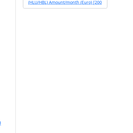
(HLU/HBL) Amount/month (Euro) [200
0