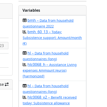
Variables
bmh –
Data from household
questionnaire 2022
bmh_60_13 –
Today:
Subsistence support: Amount/month
(€)
hl –
Data from household
questionnaires (long)
hlc0068_h –
Assistance Living
expenses Ammount (euros)
[harmonized]
se
hl –
Data from household
questionnaires (long)
hlc0068_v2 –
Benefit received
today: Subsistence allowance