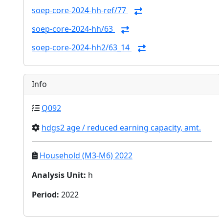
soep-core-2024-hh-ref/77
soep-core-2024-hh/63
soep-core-2024-hh2/63_14
Info
Q092
hdgs2 age / reduced earning capacity, amt.
Household (M3-M6) 2022
Analysis Unit
:
h
Period
:
2022