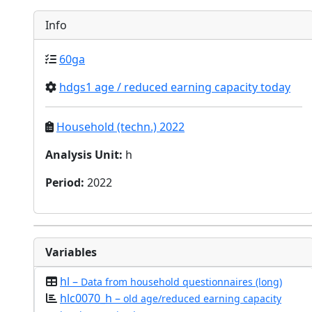
Info
60ga
hdgs1 age / reduced earning capacity today
Household (techn.) 2022
Analysis Unit
:
h
Period
:
2022
Variables
hl –
Data from household questionnaires (long)
hlc0070_h –
old age/reduced earning capacity