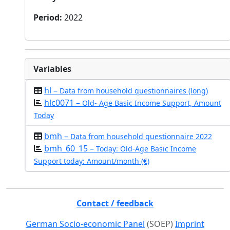
Period
:
2022
Variables
hl –
Data from household questionnaires (long)
hlc0071 –
Old- Age Basic Income Support, Amount
Today
bmh –
Data from household questionnaire 2022
bmh_60_15 –
Today: Old-Age Basic Income
Support today: Amount/month (€)
Contact / feedback
German Socio-economic Panel
(SOEP)
Imprint