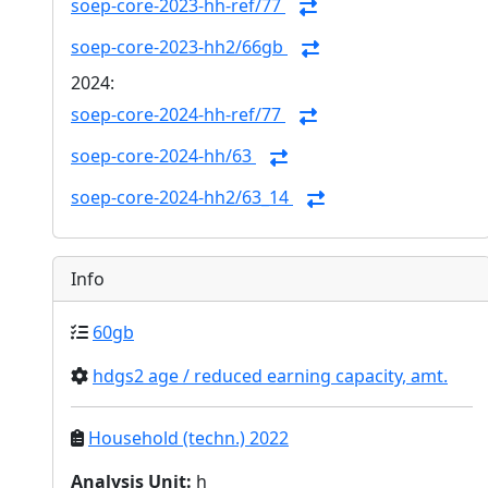
soep-core-2023-hh-ref/77
soep-core-2023-hh2/66gb
2024:
soep-core-2024-hh-ref/77
soep-core-2024-hh/63
soep-core-2024-hh2/63_14
Info
60gb
hdgs2 age / reduced earning capacity, amt.
Household (techn.) 2022
Analysis Unit
:
h