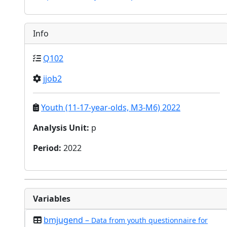
Info
Q102
jjob2
Youth (11-17-year-olds, M3-M6) 2022
Analysis Unit
:
p
Period
:
2022
Variables
bmjugend –
Data from youth questionnaire for