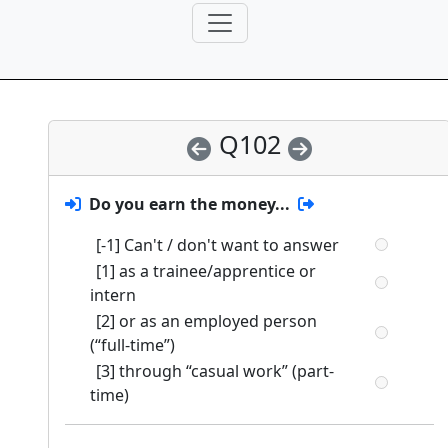
Q102
Do you earn the money...
[-1] Can't / don't want to answer
[1] as a trainee/apprentice or
intern
[2] or as an employed person
(“full-time”)
[3] through “casual work” (part-
time)