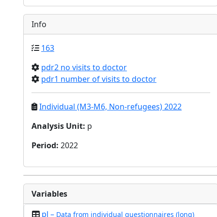
Info
163
pdr2 no visits to doctor
pdr1 number of visits to doctor
Individual (M3-M6, Non-refugees) 2022
Analysis Unit
:
p
Period
:
2022
Variables
pl –
Data from individual questionnaires (long)