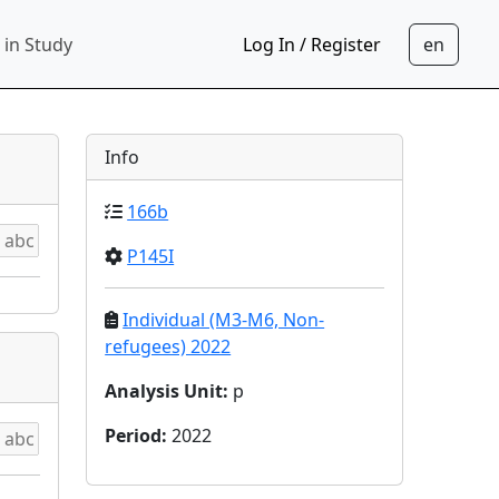
 in Study
Log In / Register
Info
166b
P145I
Individual (M3-M6, Non-
refugees) 2022
Analysis Unit
:
p
Period
:
2022