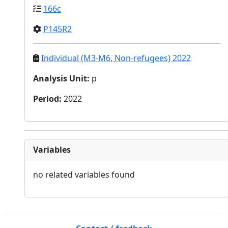
166c
P145R2
Individual (M3-M6, Non-refugees) 2022
Analysis Unit
:
p
Period
:
2022
Variables
no related variables found