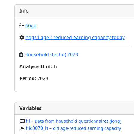
Info
66ga
hdgs1 age / reduced earning capacity today
Household (techn) 2023
Analysis Unit
:
h
Period
:
2023
Variables
hl –
Data from household questionnaires (long)
hlc0070_h –
old age/reduced earning capacity