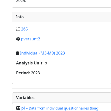
2024:
Info
265
pverzunt2
Individual (M3-M9) 2023
Analysis Unit
:
p
Period
:
2023
Variables
pl –
Data from individual questionnaires (long)