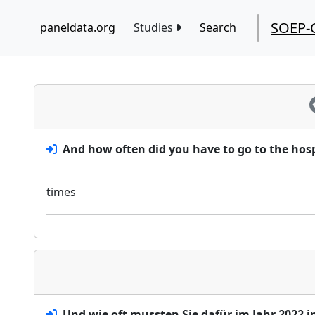
SOEP-
paneldata.org
Studies
Search
And how often did you have to go to the hosp
times
Und wie oft mussten Sie dafür im Jahr 2022 