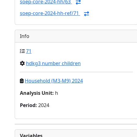
soep-core-2024-hh/63
soep-core-2024-hh-ref/71
Info
71
hdkg3 number children
Household (M3-M9) 2024
Analysis Unit
:
h
Period
:
2024
Variables