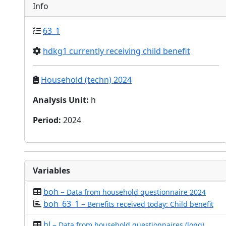
Info
63_1
hdkg1 currently receiving child benefit
Household (techn) 2024
Analysis Unit
:
h
Period
:
2024
Variables
boh –
Data from household questionnaire 2024
boh_63_1 –
Benefits received today: Child benefit
hl –
Data from household questionnaires (long)