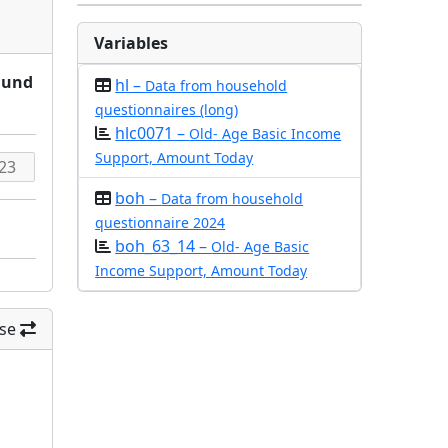
Variables
r und
hl –
Data from household
questionnaires (long)
hlc0071 –
Old- Age Basic Income
Support, Amount Today
boh –
Data from household
questionnaire 2024
boh_63_14 –
Old- Age Basic
Income Support, Amount Today
se