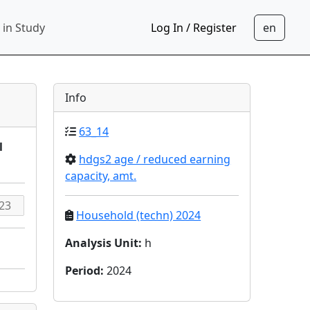
 in Study
Log In / Register
Info
63_14
l
hdgs2 age / reduced earning
capacity, amt.
Household (techn) 2024
Analysis Unit
:
h
Period
:
2024