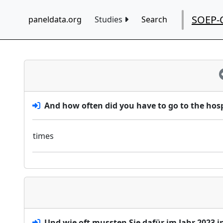
SOEP-
paneldata.org
Studies
Search
And how often did you have to go to the hosp
times
Und wie oft mussten Sie dafür im Jahr 2023 