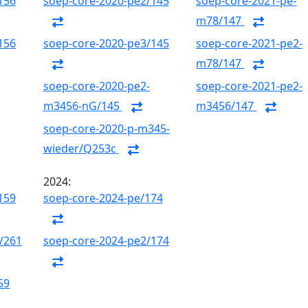
156
soep-core-2020-pe2/145
soep-core-2021-pe-
m78/147
156
soep-core-2020-pe3/145
soep-core-2021-pe2-
m78/147
soep-core-2020-pe2-
soep-core-2021-pe2-
m3456-nG/145
m3456/147
soep-core-2020-p-m345-
wieder/Q253c
2024:
159
soep-core-2024-pe/174
/261
soep-core-2024-pe2/174
59