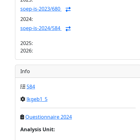
soep-is-2023/680
2024:
soep-is-2024/584
2025:
2026:
Info
584
lkgeb1_5
Questionnaire 2024
Analysis Unit
: