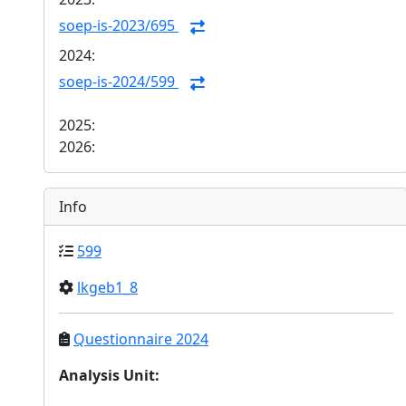
soep-is-2023/695
2024:
soep-is-2024/599
2025:
2026:
Info
599
lkgeb1_8
Questionnaire 2024
Analysis Unit
: