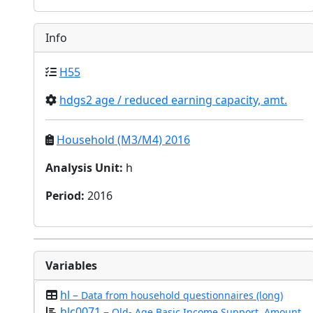
Info
H55
hdgs2 age / reduced earning capacity, amt.
Household (M3/M4) 2016
Analysis Unit
:
h
Period
:
2016
Variables
hl –
Data from household questionnaires (long)
hlc0071 –
Old- Age Basic Income Support, Amount