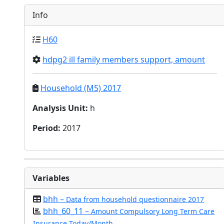
Info
H60
hdpg2 ill family members support, amount
Household (M5) 2017
Analysis Unit
:
h
Period
:
2017
Variables
bhh –
Data from household questionnaire 2017
bhh_60_11 –
Amount Compulsory Long Term Care
Insurance Today/Month