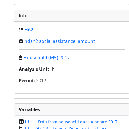
Info
H62
hdsh2 social assistance, amount
Household (M5) 2017
Analysis Unit
:
h
Period
:
2017
Variables
bhh –
Data from household questionnaire 2017
bhh_60_13 –
Amount Ongoing Assistance