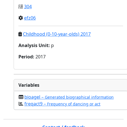
304
efz06
Childhood (0-10-year-olds) 2017
Analysis Unit
:
p
Period
:
2017
Variables
bioagel –
Generated biographical information
freqact9 –
Frequency of dancing or act