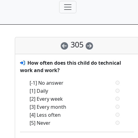
305
How often does this child do technical
work and work?
[-1] No answer
[1] Daily
[2] Every week
[3] Every month
[4] Less often
[5] Never