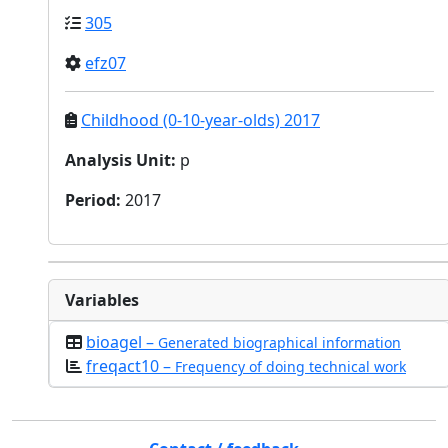
305
efz07
Childhood (0-10-year-olds) 2017
Analysis Unit
:
p
Period
:
2017
Variables
bioagel –
Generated biographical information
freqact10 –
Frequency of doing technical work