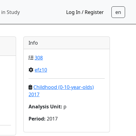
 in Study
Log In / Register
Info
308
efz10
Childhood (0-10-year-olds)
2017
Analysis Unit
:
p
Period
:
2017