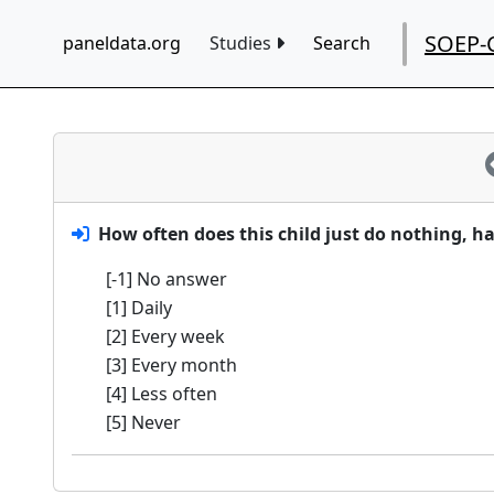
SOEP-
paneldata.org
Studies
Search
How often does this child just do nothing, 
[-1] No answer
[1] Daily
[2] Every week
[3] Every month
[4] Less often
[5] Never