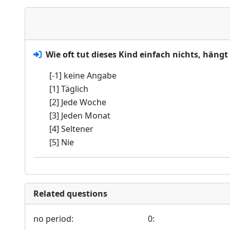
Wie oft tut dieses Kind einfach nichts, häng
[-1] keine Angabe
[1] Täglich
[2] Jede Woche
[3] Jeden Monat
[4] Seltener
[5] Nie
Related questions
no period:
0: