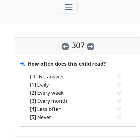
307
How often does this child read?
[-1] No answer
[1] Daily
[2] Every week
[3] Every month
[4] Less often
[5] Never