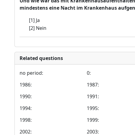
Und wie war das mit Krankenhausaufenthalten 
mindestens eine Nacht im Krankenhaus aufg
[1] Ja
[2] Nein
Related questions
no period:
0:
1986:
1987:
1990:
1991:
1994:
1995:
1998:
1999:
2002:
2003: