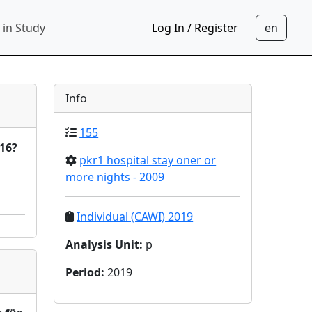
 in Study
Log In / Register
Info
155
016?
pkr1 hospital stay oner or
more nights - 2009
Individual (CAWI) 2019
Analysis Unit
:
p
Period
:
2019