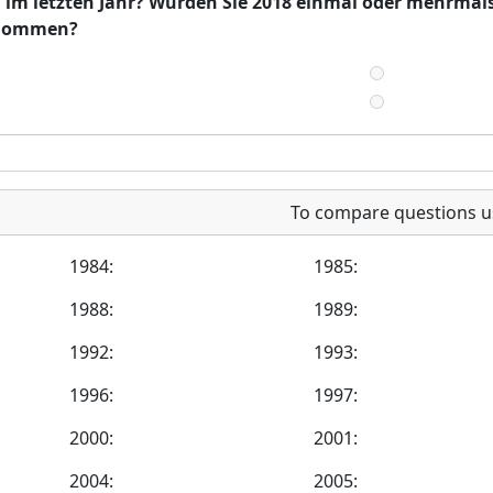
im letzten Jahr? Wurden Sie 2018 einmal oder mehrmals
enommen?
To compare questions u
1984:
1985:
1988:
1989:
1992:
1993:
1996:
1997:
2000:
2001:
2004:
2005: