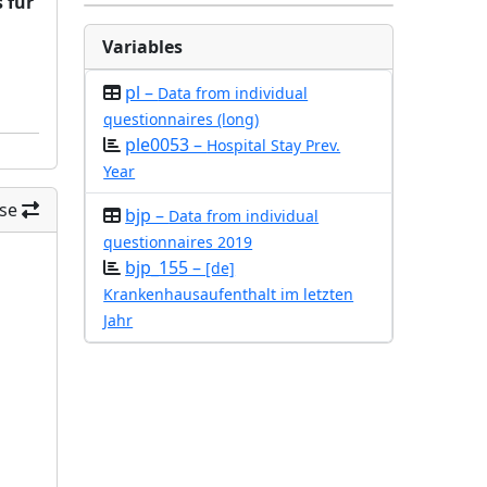
 für
Variables
pl –
Data from individual
questionnaires (long)
ple0053 –
Hospital Stay Prev.
Year
se
bjp –
Data from individual
questionnaires 2019
bjp_155 –
[de]
Krankenhausaufenthalt im letzten
Jahr