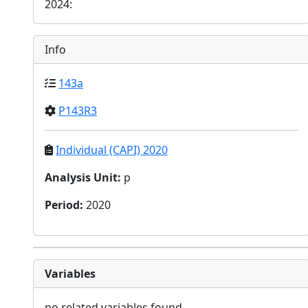
2024:
Info
143a
P143R3
Individual (CAPI) 2020
Analysis Unit
:
p
Period
:
2020
Variables
no related variables found