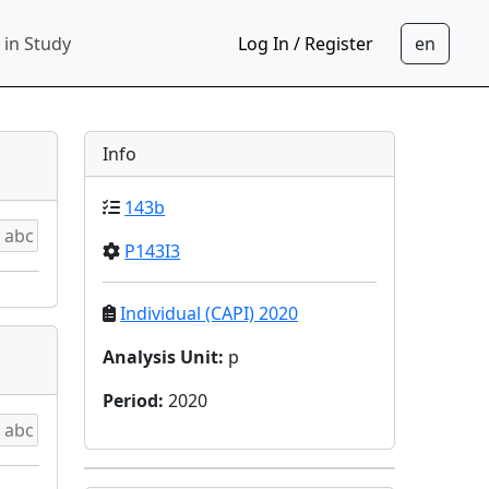
 in Study
Log In / Register
Info
143b
P143I3
Individual (CAPI) 2020
Analysis Unit
:
p
Period
:
2020