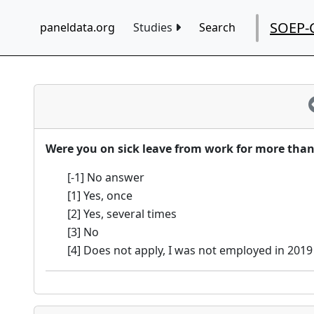
SOEP-
paneldata.org
Studies
Search
Were you on sick leave from work for more than
[-1] No answer
[1] Yes, once
[2] Yes, several times
[3] No
[4] Does not apply, I was not employed in 2019