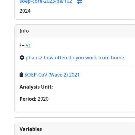
soep-core-2023-pe/102
2024:
Info
51
phaus2 how often do you work from home
SOEP-CoV (Wave 2) 2021
Analysis Unit
:
Period
:
2020
Variables