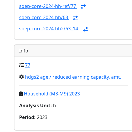
soep-core-2024-hh-ref/77
soep-core-2024-hh/63
soep-core-2024-hh2/63_14
Info
77
hdgs2 age / reduced earning capacity, amt.
Household (M3-M9) 2023
Analysis Unit
:
h
Period
:
2023