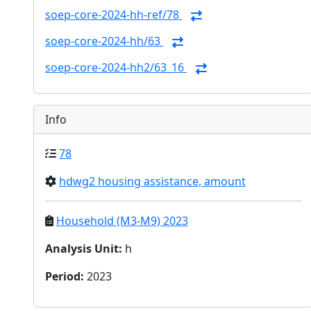
soep-core-2024-hh-ref/78
soep-core-2024-hh/63
soep-core-2024-hh2/63_16
Info
78
hdwg2 housing assistance, amount
Household (M3-M9) 2023
Analysis Unit
:
h
Period
:
2023