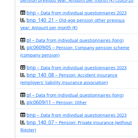
pension previous year: Amount per month (€) [2003-20
bnp –
Data from individual questionnaires 2023
bnp_140_21 –
Old-age pension other previous
year: Amount per month (€)
pl –
Data from individual questionnaires (long)
plc0609i05 –
Pension: Company pension scheme
(company pension)
bnp –
Data from individual questionnaires 2023
bnp_140_08 –
Pension: Accident insurance
(employers' liability insurance association)
pl –
Data from individual questionnaires (long)
plc0609i11 –
Pension: Other
bnp –
Data from individual questionnaires 2023
bnp_140_07 –
Pension: Private insurance (without
Riester)