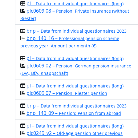
pl –
Data from individual questionnaires (long)
plc0609i08 –
Pension: Private insurance (without
Riester)
bnp –
Data from individual questionnaires 2023
bnp_140_16 –
Professional pension scheme
previous year: Amount per month (€)
pl –
Data from individual questionnaires (long)
plc0609i02 –
Pension: German pension insurance
(LVA, BfA, Knappschaft)
pl –
Data from individual questionnaires (long)
plc0609i07 –
Pension: Riester pension
bnp –
Data from individual questionnaires 2023
bnp_140_09 –
Pension: Pension from abroad
pl –
Data from individual questionnaires (long)
plc0249_v2 –
Old-age pension other previous