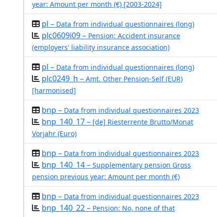
year: Amount per month (€) [2003-2024]
pl –
Data from individual questionnaires (long)
plc0609i09 –
Pension: Accident insurance
(employers' liability insurance association)
pl –
Data from individual questionnaires (long)
plc0249_h –
Amt. Other Pension-Self (EUR)
[harmonised]
bnp –
Data from individual questionnaires 2023
bnp_140_17 –
[de] Riesterrente Brutto/Monat
Vorjahr (Euro)
bnp –
Data from individual questionnaires 2023
bnp_140_14 –
Supplementary pension Gross
pension previous year: Amount per month (€)
bnp –
Data from individual questionnaires 2023
bnp_140_22 –
Pension: No, none of that