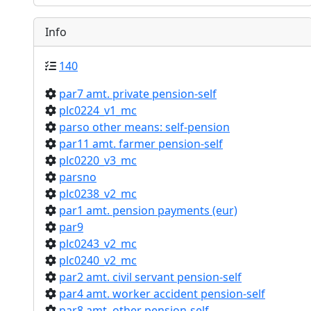
Info
140
par7 amt. private pension-self
plc0224_v1_mc
parso other means: self-pension
par11 amt. farmer pension-self
plc0220_v3_mc
parsno
plc0238_v2_mc
par1 amt. pension payments (eur)
par9
plc0243_v2_mc
plc0240_v2_mc
par2 amt. civil servant pension-self
par4 amt. worker accident pension-self
par8 amt. other pension-self