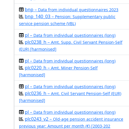
bnp –
Data from individual questionnaires 2023
bnp_140_03 –
Pension: Supplementary public
service pension scheme (VBL)
pl –
Data from individual questionnaires (long)
plc0238_h –
Amt. Supp. Civil Servant Pension-Self
(EUR) [harmonised]
pl –
Data from individual questionnaires (long)
plc0220_h –
Amt. Miner Pension-Self
[harmonised]
pl –
Data from individual questionnaires (long)
plc0236_h –
Amt. Civil Servant Pension-Self (EUR)
[harmonised]
pl –
Data from individual questionnaires (long)
plc0243_v2 –
Old-age pension accident insurance
previous year: Amount per month (€) [2003-202