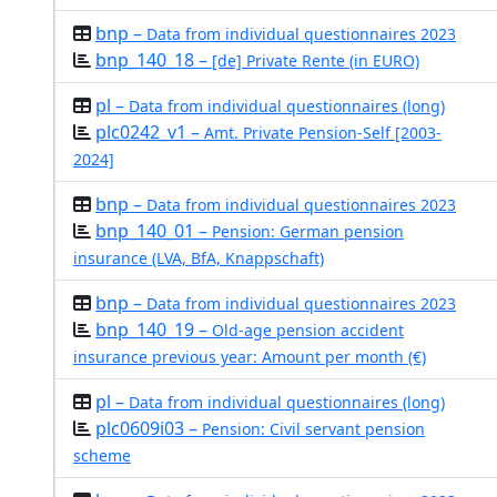
bnp –
Data from individual questionnaires 2023
bnp_140_18 –
[de] Private Rente (in EURO)
pl –
Data from individual questionnaires (long)
plc0242_v1 –
Amt. Private Pension-Self [2003-
2024]
bnp –
Data from individual questionnaires 2023
bnp_140_01 –
Pension: German pension
insurance (LVA, BfA, Knappschaft)
bnp –
Data from individual questionnaires 2023
bnp_140_19 –
Old-age pension accident
insurance previous year: Amount per month (€)
pl –
Data from individual questionnaires (long)
plc0609i03 –
Pension: Civil servant pension
scheme