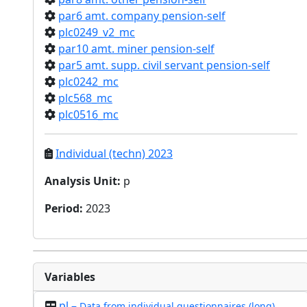
par6 amt. company pension-self
plc0249_v2_mc
par10 amt. miner pension-self
par5 amt. supp. civil servant pension-self
plc0242_mc
plc568_mc
plc0516_mc
Individual (techn) 2023
Analysis Unit
:
p
Period
:
2023
Variables
pl –
Data from individual questionnaires (long)