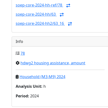
soep-core-2024-hh-ref/78
soep-core-2024-hh/63
soep-core-2024-hh2/63_16
Info
78
hdwg2 housing assistance, amount
Household (M3-M9) 2024
Analysis Unit
:
h
Period
:
2024