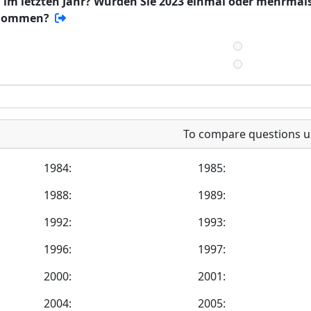
im letzten Jahr? Wurden Sie 2023 einmal oder mehrmals
enommen?
To compare questions u
1984:
1985:
1988:
1989:
1992:
1993:
1996:
1997:
2000:
2001:
2004:
2005: