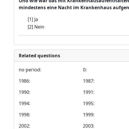
Und wie war das mit Krankenhausaufenthalten 
mindestens eine Nacht im Krankenhaus aufg
[1] Ja
[2] Nein
Related questions
no period:
0:
1986:
1987:
1990:
1991:
1994:
1995:
1998:
1999:
2002:
2003: