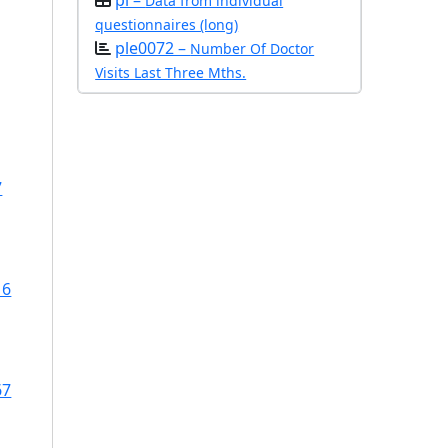
pl –
Data from individual
questionnaires (long)
ple0072 –
Number Of Doctor
Visits Last Three Mths.
7
16
67