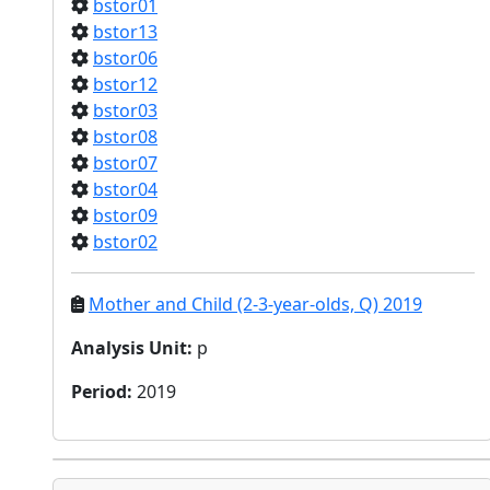
bstor01
bstor13
bstor06
bstor12
bstor03
bstor08
bstor07
bstor04
bstor09
bstor02
Mother and Child (2-3-year-olds, Q) 2019
Analysis Unit
:
p
Period
:
2019