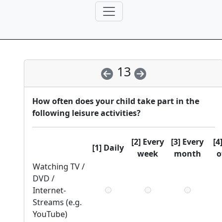
13
How often does your child take part in the
following leisure activities?
[2] Every
[3] Every
[4
[1] Daily
week
month
o
Watching TV /
DVD /
Internet-
Streams (e.g.
YouTube)