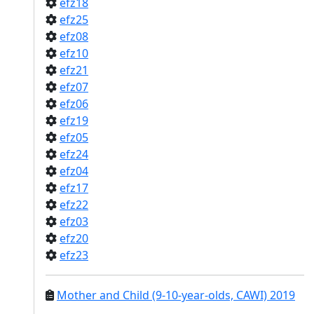
efz18
efz25
efz08
efz10
efz21
efz07
efz06
efz19
efz05
efz24
efz04
efz17
efz22
efz03
efz20
efz23
Mother and Child (9-10-year-olds, CAWI) 2019