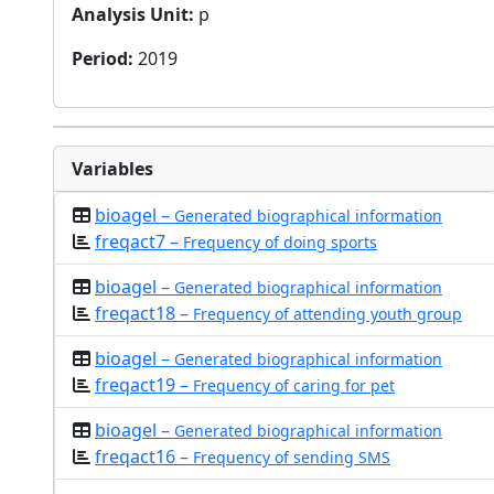
Analysis Unit
:
p
Period
:
2019
Variables
bioagel –
Generated biographical information
freqact7 –
Frequency of doing sports
bioagel –
Generated biographical information
freqact18 –
Frequency of attending youth group
bioagel –
Generated biographical information
freqact19 –
Frequency of caring for pet
bioagel –
Generated biographical information
freqact16 –
Frequency of sending SMS