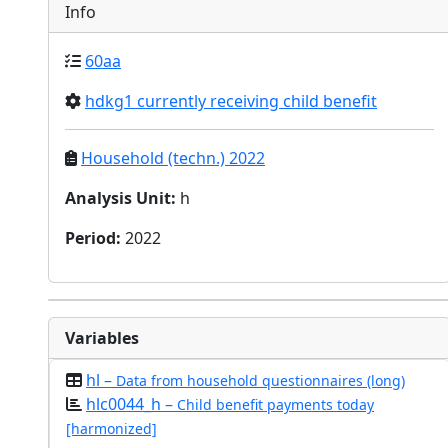
Info
60aa
hdkg1 currently receiving child benefit
Household (techn.) 2022
Analysis Unit
:
h
Period
:
2022
Variables
hl –
Data from household questionnaires (long)
hlc0044_h –
Child benefit payments today
[harmonized]