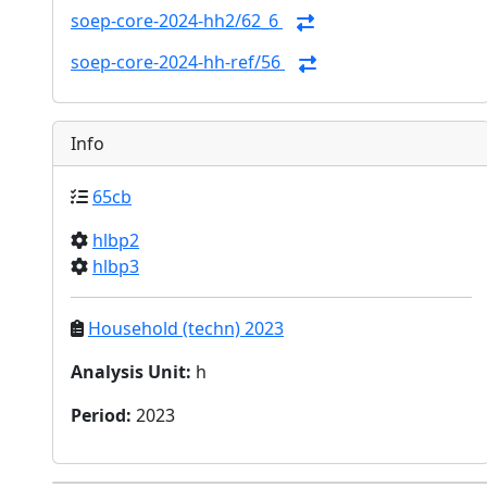
soep-core-2024-hh2/62_6
soep-core-2024-hh-ref/56
Info
65cb
hlbp2
hlbp3
Household (techn) 2023
Analysis Unit
:
h
Period
:
2023