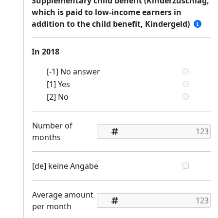
Supplementary child benefit (Kinderzuschlag,
which is paid to low-income earners in
addition to the child benefit, Kindergeld)
In 2018
[-1] No answer
[1] Yes
[2] No
Number of
months
[de] keine Angabe
Average amount
per month