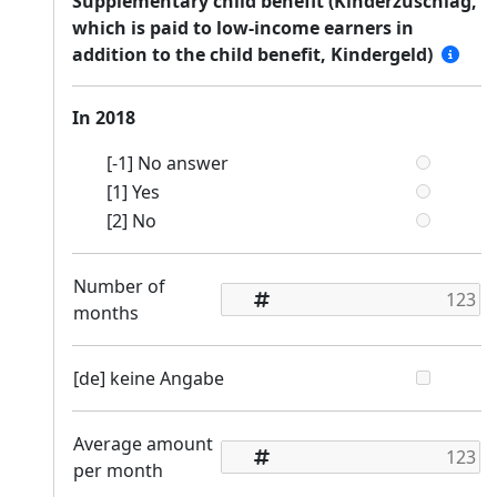
Supplementary child benefit (Kinderzuschlag,
which is paid to low-income earners in
addition to the child benefit, Kindergeld)
In 2018
[-1] No answer
[1] Yes
[2] No
Number of
months
[de] keine Angabe
Average amount
per month